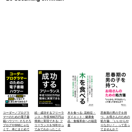
コーダー／プログラ
続・成功するフリーラ
木を食べる: 花粉症・
思春期の男の子を持
マーのための電子書
ンス – 年収1000万円は
ダイエット・健康食
つ、お母さんのための
籍ハウツー: そろそろ
簡単に実現できる: フ
品・食糧革命への福音
処方箋: 「いいからや
ブログやSNSじゃな
リーランスを15年やっ
書
りなさい！」って言っ
くて、本にまとめて
てみてわかったこと
てませんか？