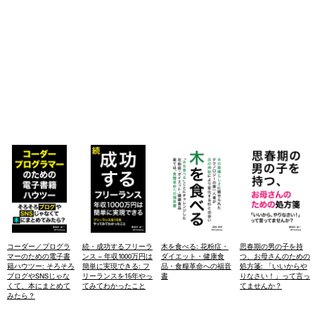
コーダー／プログラ
続・成功するフリーラ
木を食べる: 花粉症・
思春期の男の子を持
マーのための電子書
ンス – 年収1000万円は
ダイエット・健康食
つ、お母さんのための
籍ハウツー: そろそろ
簡単に実現できる: フ
品・食糧革命への福音
処方箋: 「いいからや
ブログやSNSじゃな
リーランスを15年やっ
書
りなさい！」って言っ
くて、本にまとめて
てみてわかったこと
てませんか？
みたら？