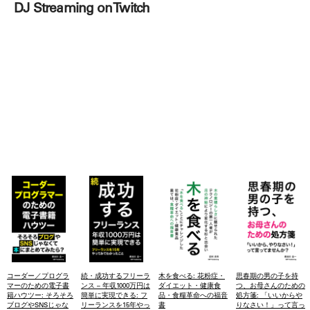
DJ Streaming on Twitch
コーダー／プログラ
続・成功するフリーラ
木を食べる: 花粉症・
思春期の男の子を持
マーのための電子書
ンス – 年収1000万円は
ダイエット・健康食
つ、お母さんのための
籍ハウツー: そろそろ
簡単に実現できる: フ
品・食糧革命への福音
処方箋: 「いいからや
ブログやSNSじゃな
リーランスを15年やっ
書
りなさい！」って言っ