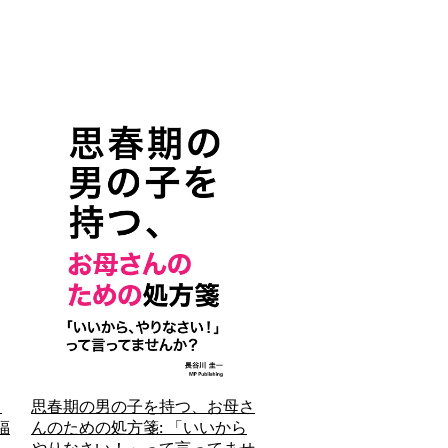
ッ
思春期の男の子を持つ、お母さ
福
んのための処方箋: 「いいから