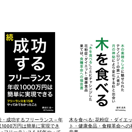
続・成功するフリーランス – 年
木を食べる: 花粉症・ダイエ
収1000万円は簡単に実現でき
ト・健康食品・食糧革命への