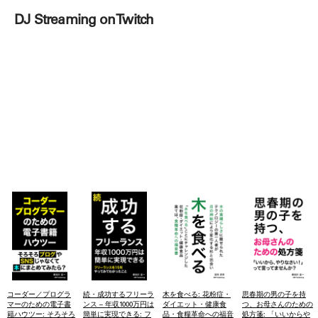
DJ Streaming on Twitch
コーダー／プログラ
続・成功するフリーラ
木を食べる: 花粉症・
思春期の男の子を持
マーのための電子書
ンス – 年収1000万円は
ダイエット・健康食
つ、お母さんのための
籍ハウツー: そろそろ
簡単に実現できる: フ
品・食糧革命への福音
処方箋: 「いいからや