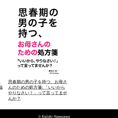
ッ
思春期の男の子を持つ、お母さ
福
んのための処方箋: 「いいから
やりなさい！」って言ってませ
んか？
© Keiichi Hasegawa