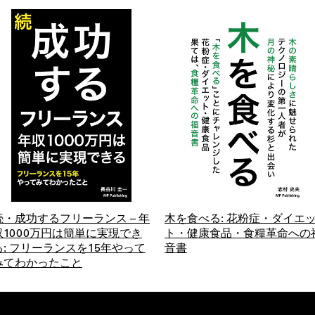
続・成功するフリーランス – 年
木を食べる: 花粉症・ダイエ
収1000万円は簡単に実現でき
ト・健康食品・食糧革命への
る: フリーランスを15年やって
音書
みてわかったこと