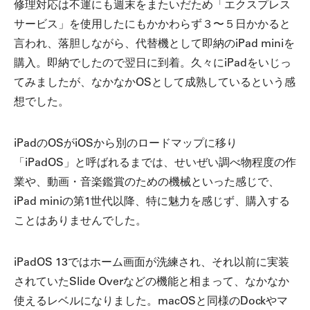
修理対応は不運にも週末をまたいだため「エクスプレス
サービス」を使用したにもかかわらず３〜５日かかると
言われ、落胆しながら、代替機として即納のiPad miniを
購入。即納でしたので翌日に到着。久々にiPadをいじっ
てみましたが、なかなかOSとして成熟しているという感
想でした。
iPadのOSがiOSから別のロードマップに移り
「iPadOS」と呼ばれるまでは、せいぜい調べ物程度の作
業や、動画・音楽鑑賞のための機械といった感じで、
iPad miniの第1世代以降、特に魅力を感じず、購入する
ことはありませんでした。
iPadOS 13ではホーム画面が洗練され、それ以前に実装
されていたSlide Overなどの機能と相まって、なかなか
使えるレベルになりました。macOSと同様のDockやマ